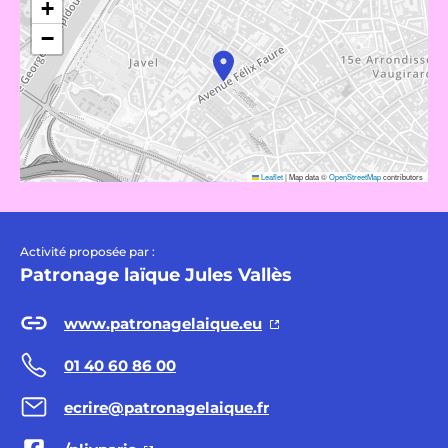
+
−
Leaflet
|
Map data ©
OpenStreetMap
contributors
Activité proposée par :
Patronage laïque Jules Vallès
www.patronagelaique.eu
01 40 60 86 00
ecrire@patronagelaique.fr