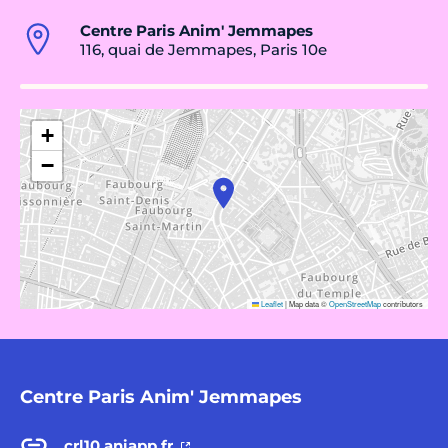
Centre Paris Anim' Jemmapes
116, quai de Jemmapes, Paris 10e
+
−
Leaflet
|
Map data ©
OpenStreetMap
contributors
Centre Paris Anim' Jemmapes
crl10.aniapp.fr