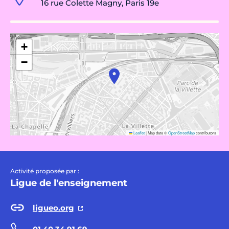
16 rue Colette Magny, Paris 19e
+
−
Leaflet
|
Map data ©
OpenStreetMap
contributors
Activité proposée par :
Ligue de l'enseignement
ligueo.org