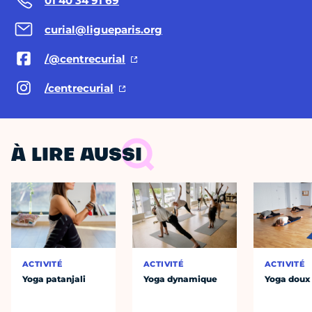
01 40 34 91 69
curial@ligueparis.org
/@centrecurial
/centrecurial
À LIRE AUSSI
ACTIVITÉ
ACTIVITÉ
ACTIVITÉ
Yoga patanjali
Yoga dynamique
Yoga doux