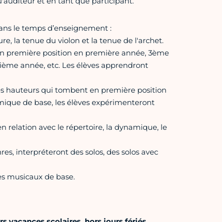
auditeur et en tant que participant.
dans le temps d’enseignement :
e, la tenue du violon et la tenue de l'archet.
en première position en première année, 3ème
ième année, etc. Les élèves apprendront
les hauteurs qui tombent en première position
hmique de base, les élèves expérimenteront
n relation avec le répertoire, la dynamique, le
res, interpréteront des solos, des solos avec
es musicaux de base.
 vacances scolaires, hors jours fériés