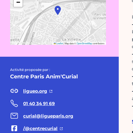
−
Leaflet
|
Map data ©
OpenStreetMap
contributors
Activité proposée par :
Centre Paris Anim'Curial
ligueo.org
01 40 34 91 69
curial@ligueparis.org
/@centrecurial