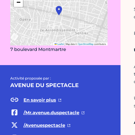
−
Leaflet
|
Map data ©
OpenStreetMap
contributors
7 boulevard Montmartre
Activité proposée par :
AVENUE DU SPECTACLE
En savoir plus
/Mr.avenue.duspectacle
/Avenuespectacle