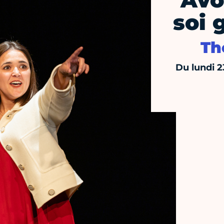
Avo
soi 
Th
Du lundi 2