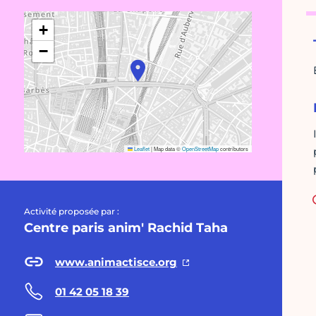
+
−
Leaflet
|
Map data ©
OpenStreetMap
contributors
Activité proposée par :
Centre paris anim' Rachid Taha
www.animactisce.org
01 42 05 18 39