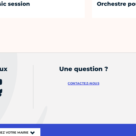
ic session
Orchestre po
aux
Une question ?
CONTACTEZ-NOUS