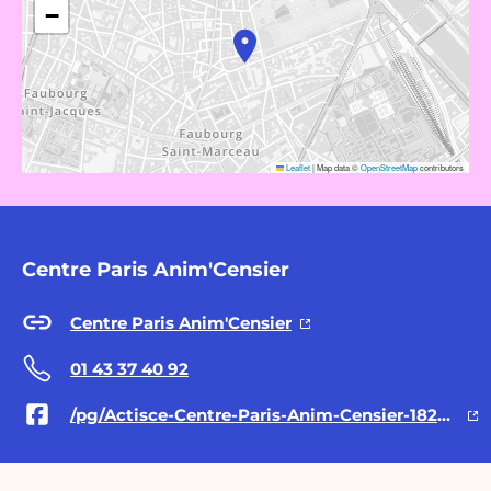
−
Leaflet
|
Map data ©
OpenStreetMap
contributors
Centre Paris Anim'Censier
Centre Paris Anim'Censier
01 43 37 40 92
/pg/Actisce-Centre-Paris-Anim-Censier-182530205117234/posts/