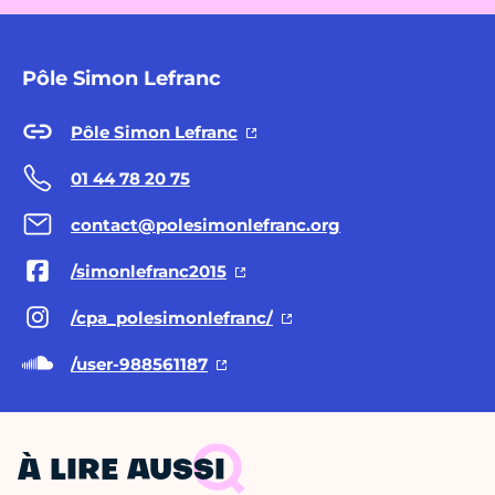
Pôle Simon Lefranc
Pôle Simon Lefranc
01 44 78 20 75
contact@polesimonlefranc.org
/simonlefranc2015
/cpa_polesimonlefranc/
/user-988561187
À LIRE AUSSI