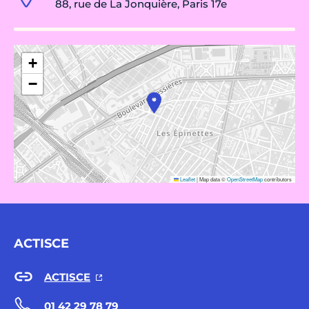
88, rue de La Jonquière, Paris 17e
+
−
Leaflet
|
Map data ©
OpenStreetMap
contributors
ACTISCE
ACTISCE
01 42 29 78 79