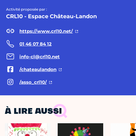
Activité proposée par :
CRL10 - Espace Château-Landon
https://www.crl10.net/
01 46 07 84 12
info-cl@crl10.net
/chateaulandon
/asso_crl10/
À LIRE AUSSI