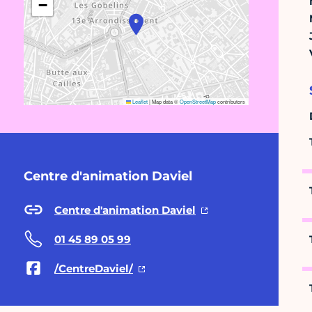
−
Leaflet
|
Map data ©
OpenStreetMap
contributors
Centre d'animation Daviel
Centre d'animation Daviel
01 45 89 05 99
/CentreDaviel/