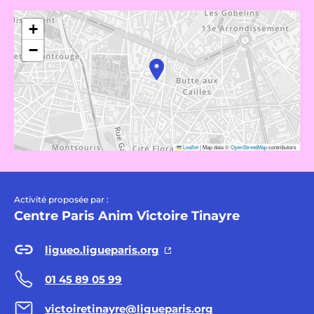
+
−
Leaflet
|
Map data ©
OpenStreetMap
contributors
Activité proposée par :
Centre Paris Anim Victoire Tinayre
ligueo.ligueparis.org
01 45 89 05 99
victoiretinayre@ligueparis.org