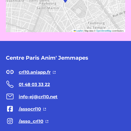
Leaflet
|
Map data ©
OpenStreetMap
contributors
Centre Paris Anim' Jemmapes
crl10.aniapp.fr
01 48 03 33 22
info-ej@crl10.net
/assocrl10
/asso_crl10