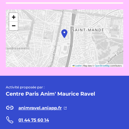
+
−
Leaflet
|
Map data ©
OpenStreetMap
contributors
Activité proposée par :
Centre Paris Anim' Maurice Ravel
animravel.aniapp.fr
01 44 75 60 14