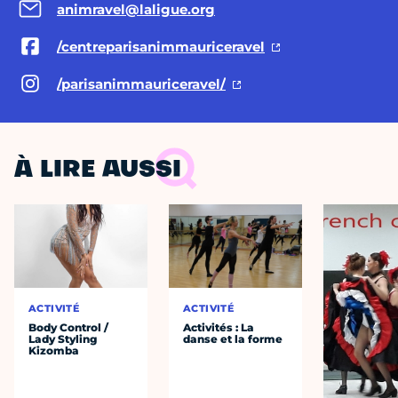
animravel@laligue.org
/centreparisanimmauriceravel
/parisanimmauriceravel/
À LIRE AUSSI
ACTIVITÉ
ACTIVITÉ
Body Control /
Activités : La
Lady Styling
danse et la forme
Kizomba