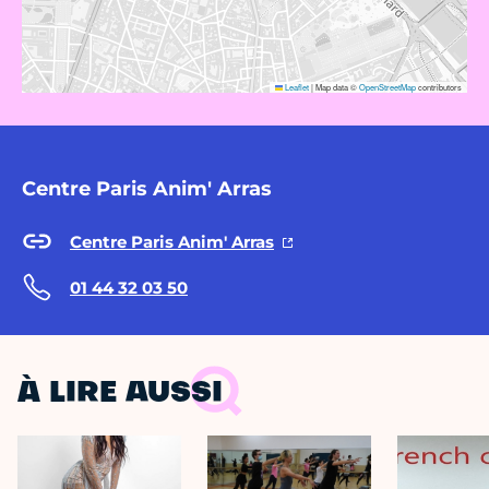
Leaflet
|
Map data ©
OpenStreetMap
contributors
Centre Paris Anim' Arras
Centre Paris Anim' Arras
01 44 32 03 50
À LIRE AUSSI