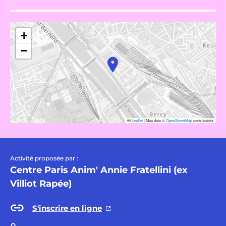
+
−
Leaflet
|
Map data ©
OpenStreetMap
contributors
Activité proposée par :
Centre Paris Anim' Annie Fratellini (ex
Villiot Rapée)
S'inscrire en ligne