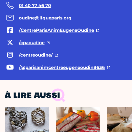
01 40 77 46 70
oudine@ligueparis.org
/CentreParisAnimEugeneOudine
/cpaoudine
/centreoudine/
/@parisanimcentreeugeneoudin8636
À LIRE AUSSI