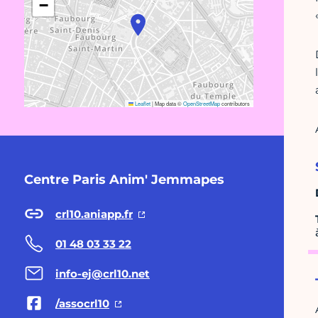
−
Leaflet
|
Map data ©
OpenStreetMap
contributors
Centre Paris Anim' Jemmapes
crl10.aniapp.fr
01 48 03 33 22
info-ej@crl10.net
/assocrl10