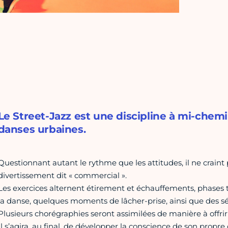
Le Street-Jazz est une discipline à mi-chemi
danses urbaines.
Questionnant autant le rythme que les attitudes, il ne craint 
divertissement dit « commercial ».
Les exercices alternent étirement et échauffements, phases
la danse, quelques moments de lâcher-prise, ainsi que des s
Plusieurs chorégraphies seront assimilées de manière à offrir
Il s’agira, au final, de développer la conscience de son propre 