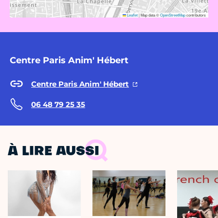
Leaflet
|
Map data ©
OpenStreetMap
contributors
Centre Paris Anim' Hébert
Centre Paris Anim' Hébert
06 48 79 25 35
À LIRE AUSSI