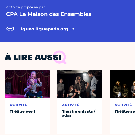
Activité proposée par :
CPA La Maison des Ensembles
ligueo.ligueparis.org
À LIRE AUSSI
ACTIVITÉ
ACTIVITÉ
ACTIVITÉ
Théâtre éveil
Théâtre enfants /
Théâtre se
ados