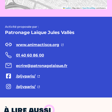
Leaflet
|
Map data ©
OpenStreetMap
contributors
Activité proposée par :
Patronage Laïque Jules Vallès
www.animactisce.org
01 40 60 86 00
ecrire@patronagelaique.fr
/pljvparis/
/pljvparis/
À LIRE AUSSI