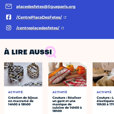
placedesfetes@ligueparis.org
/CentrePlaceDesFetes/
/centreplacedesfetes/
À LIRE AUSSI
ACTIVITÉ
ACTIVITÉ
ACTIVITÉ
Création de bijoux
Couture : Réaliser
Couture : 
en macramé de
un gant et une
élastiquée
14h00 à 18h00
manique de
10h30 à 17
cuisine de 14h00 à
18h00