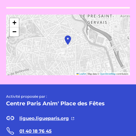
+
−
Leaflet
|
Map data ©
OpenStreetMap
contributors
Activité proposée par :
Centre Paris Anim' Place des Fêtes
ligueo.ligueparis.org
01 40 18 76 45