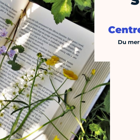
S
Centr
Du merc