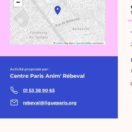
−
Leaflet
|
Map data ©
OpenStreetMap
contributors
Activité proposée par :
Centre Paris Anim' Rébeval
01 53 38 90 65
rebeval@ligueparis.org