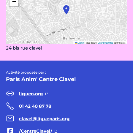
−
Leaflet
|
Map data ©
OpenStreetMap
contributors
24 bis rue clavel
Activité proposée par :
Paris Anim' Centre Clavel
ligueo.org
01 42 40 87 78
clavel@ligueparis.org
/CentreClavel/