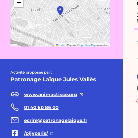
−
Leaflet
|
Map data ©
OpenStreetMap
contributors
Activité proposée par :
Patronage Laïque Jules Vallès
www.animactisce.org
01 40 60 86 00
ecrire@patronagelaique.fr
/pljvparis/