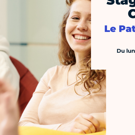
Stag
Le Pa
Du lun