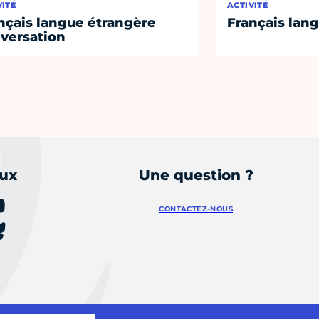
VITÉ
ACTIVITÉ
nçais langue étrangère
Français lan
versation
aux
Une question ?
CONTACTEZ-NOUS