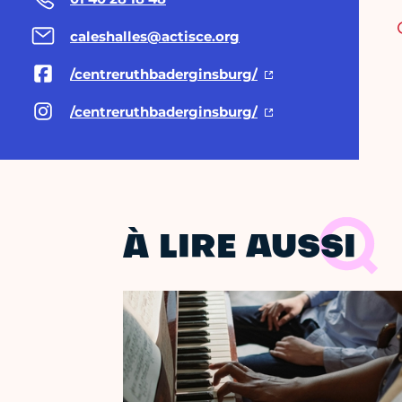
caleshalles@actisce.org
/centreruthbaderginsburg/
/centreruthbaderginsburg/
À LIRE AUSSI