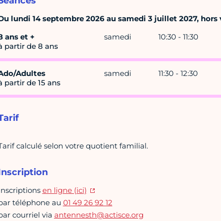
Séances
Du lundi 14 septembre 2026 au samedi 3 juillet 2027, hors v
8 ans et +
samedi
10:30 - 11:30
à partir de 8 ans
Ado/Adultes
samedi
11:30 - 12:30
à partir de 15 ans
Tarif
Tarif calculé selon votre quotient familial.
Inscription
Inscriptions
en ligne (ici)
par téléphone au
01 49 26 92 12
par courriel via
antennesth@actisce.org