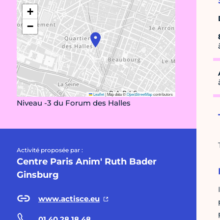
+
−
Leaflet
|
Map data ©
OpenStreetMap
contributors
Niveau -3 du Forum des Halles
Activité proposée par :
Centre Paris Anim' Ruth Bader
Ginsburg
www.actisce.eu
01 40 28 18 48