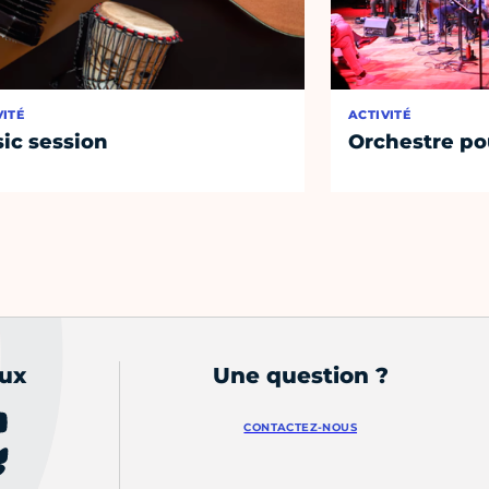
VITÉ
ACTIVITÉ
ic session
Orchestre po
aux
Une question ?
CONTACTEZ-NOUS