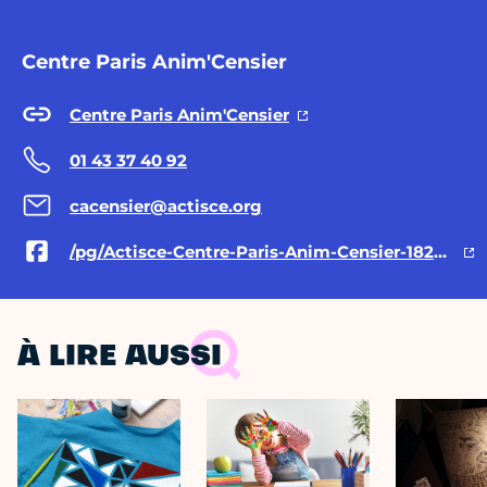
Centre Paris Anim'Censier
Centre Paris Anim'Censier
01 43 37 40 92
cacensier@actisce.org
/pg/Actisce-Centre-Paris-Anim-Censier-182530205117234/posts/
À LIRE AUSSI