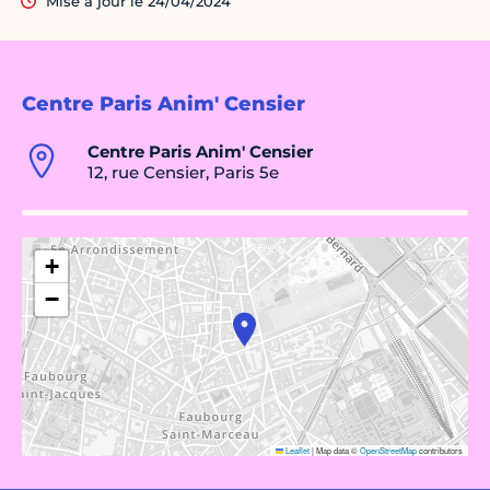
Mise à jour le 24/04/2024
Centre Paris Anim' Censier
Centre Paris Anim' Censier
12, rue Censier, Paris 5e
+
−
Leaflet
|
Map data ©
OpenStreetMap
contributors