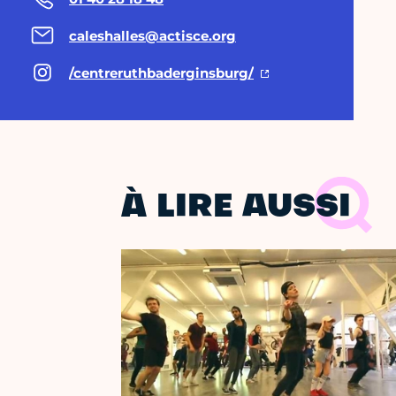
caleshalles@actisce.org
/centreruthbaderginsburg/
À LIRE AUSSI