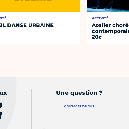
VITÉ
ACTIVITÉ
IL DANSE URBAINE
Atelier chor
contemporain
20è
aux
Une question ?
CONTACTEZ-NOUS