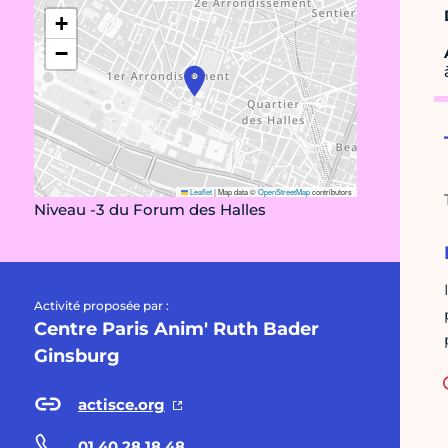
+
−
Leaflet
|
Map data ©
OpenStreetMap
contributors
Niveau -3 du Forum des Halles
Activité proposée par :
Centre Paris Anim' Ruth Bader
Ginsburg
actisce.org
01 40 28 18 48