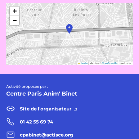
+
−
Leaflet
|
Map data ©
OpenStreetMap
contributors
Activité proposée par :
Centre Paris Anim' Binet
Site de l'organisateur
01 42 55 69 74
cpabinet@actisce.org