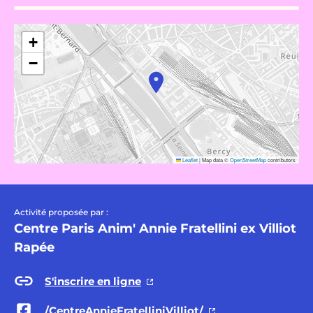
+
−
Leaflet
|
Map data ©
OpenStreetMap
contributors
Activité proposée par :
Centre Paris Anim' Annie Fratellini ex Villiot
Rapée
S'inscrire en ligne
/CentreAnnieFratelliniVilliot/