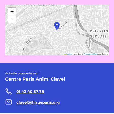
+
−
Leaflet
|
Map data ©
OpenStreetMap
contributors
Activité proposée par :
Centre Paris Anim' Clavel
01 42 40 87 78
clavel@ligueparis.org