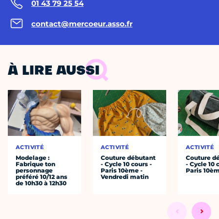
01 43 79 25 54
contact@mercoeur.asso.fr
À LIRE AUSSI
ACTIVITÉ
ACTIVITÉ
ACTIVITÉ
Modelage :
Couture débutant
Couture d
Fabrique ton
- Cycle 10 cours -
- Cycle 10 
personnage
Paris 10ème -
Paris 10è
préféré 10/12 ans
Vendredi matin
de 10h30 à 12h30