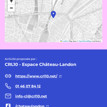
+
−
Leaflet
|
Map data ©
OpenStreetMap
contributors
Activité proposée par :
CRL10 - Espace Château-Landon
https://www.crl10.net/
01 46 07 84 12
info-cl@crl10.net
/chateaulandon