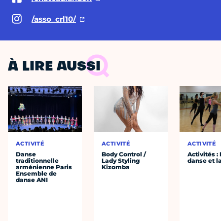
/asso_crl10/
À LIRE AUSSI
ACTIVITÉ
ACTIVITÉ
ACTIVITÉ
Danse
Body Control /
Activités :
traditionnelle
Lady Styling
danse et l
arménienne Paris
Kizomba
Ensemble de
danse ANI