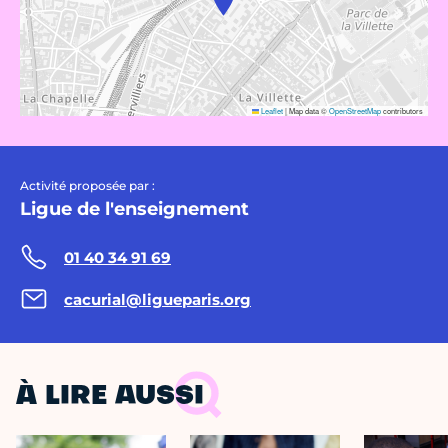
Leaflet
|
Map data ©
OpenStreetMap
contributors
Activité proposée par :
Ligue de l'enseignement
01 40 34 91 69
cacurial@ligueparis.org
À LIRE AUSSI