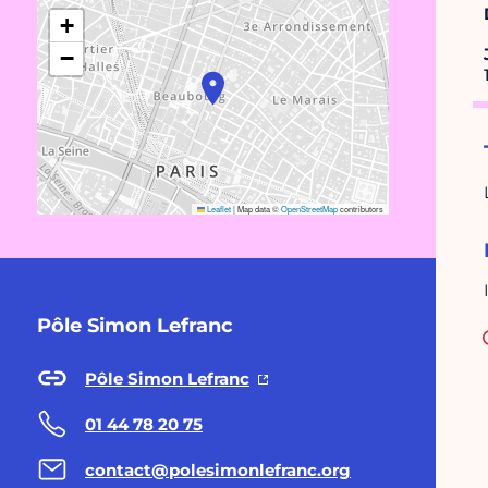
+
−
Leaflet
|
Map data ©
OpenStreetMap
contributors
Pôle Simon Lefranc
Pôle Simon Lefranc
01 44 78 20 75
contact@polesimonlefranc.org