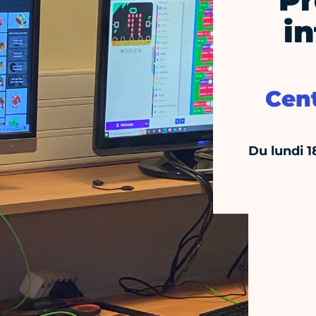
P
i
Cent
Du lundi 