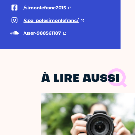
/simonlefranc2015
/cpa_polesimonlefranc/
/user-988561187
À LIRE AUSSI