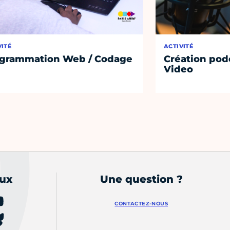
VITÉ
ACTIVITÉ
grammation Web / Codage
Création podc
Video
aux
Une question ?
CONTACTEZ-NOUS