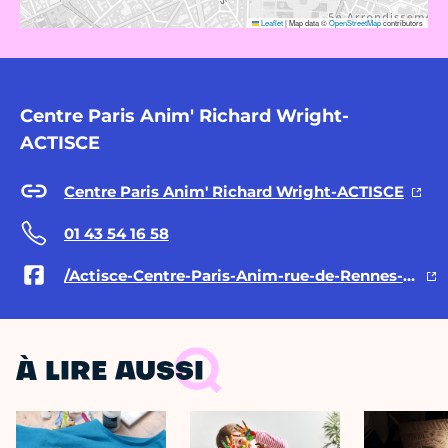
Leaflet
|
Map data ©
OpenStreetMap
contributors
Centre Paris Anim' Richard Wright-
ACTISCE
Centre Paris Anim' Richard Wright-ACTISCE
01 43 54 16 58
/Actisce-Centre-Paris-Anim-rue-de-Rennes-190214624336980/
À LIRE AUSSI