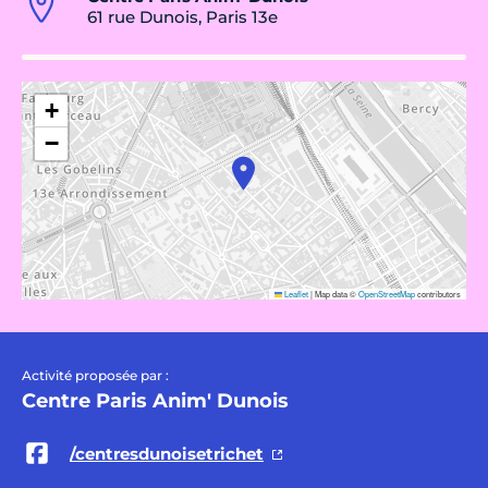
61 rue Dunois, Paris 13e
+
−
Leaflet
|
Map data ©
OpenStreetMap
contributors
Activité proposée par :
Centre Paris Anim' Dunois
/centresdunoisetrichet