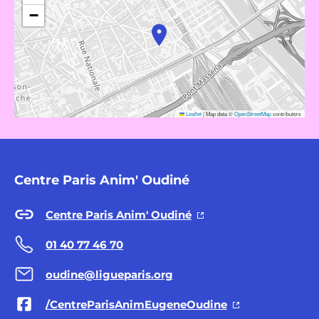
−
Leaflet
|
Map data ©
OpenStreetMap
contributors
Centre Paris Anim' Oudiné
Centre Paris Anim' Oudiné
01 40 77 46 70
oudine@ligueparis.org
/CentreParisAnimEugeneOudine