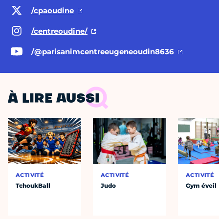
/cpaoudine
/centreoudine/
/@parisanimcentreeugeneoudin8636
À LIRE AUSSI
ACTIVITÉ
ACTIVITÉ
ACTIVITÉ
TchoukBall
Judo
Gym éveil