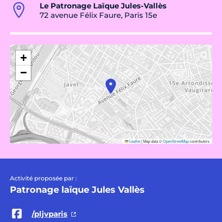
Le Patronage Laïque Jules-Vallès
72 avenue Félix Faure, Paris 15e
+
−
Leaflet
|
Map data ©
OpenStreetMap
contributors
Activité proposée par :
Patronage laïque Jules Vallès
/pljvparis