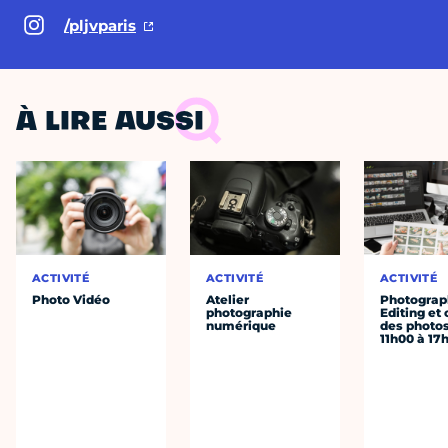
/pljvparis
À LIRE AUSSI
ACTIVITÉ
ACTIVITÉ
ACTIVITÉ
Photo Vidéo
Atelier
Photograph
photographie
Editing et 
numérique
des photo
11h00 à 17