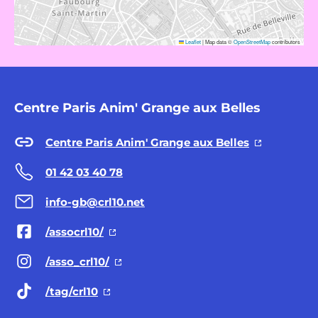
Leaflet
|
Map data ©
OpenStreetMap
contributors
Centre Paris Anim' Grange aux Belles
Centre Paris Anim' Grange aux Belles
01 42 03 40 78
info-gb@crl10.net
/assocrl10/
/asso_crl10/
/tag/crl10