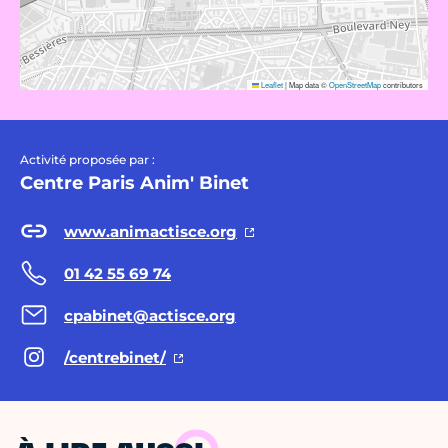
Leaflet
|
Map data ©
OpenStreetMap
contributors
Activité proposée par :
Centre Paris Anim' Binet
www.animactisce.org
01 42 55 69 74
cpabinet@actisce.org
/centrebinet/