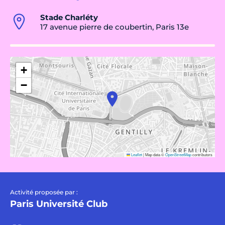
Stade Charléty
17 avenue pierre de coubertin, Paris 13e
+
−
Leaflet
|
Map data ©
OpenStreetMap
contributors
Activité proposée par :
Paris Université Club