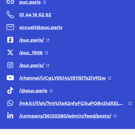
puc.paris
01 44 16 62 62
accueil@puc.paris
/puc.paris/
/puc_1906
/puc.paris/
/channel/UCgLY0Sl4Uj91151Ts2jVfQw
/@puc.paris
/mk/cl/f/sh/7nVU1aA2nfyFGSuPO8v2idXELMD8VZl/Wk333n-qH8B3
/company/36120280/admin/feed/posts/