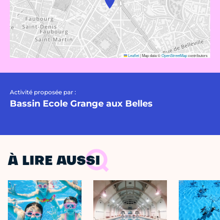
Leaflet
|
Map data ©
OpenStreetMap
contributors
Activité proposée par :
Bassin Ecole Grange aux Belles
À LIRE AUSSI