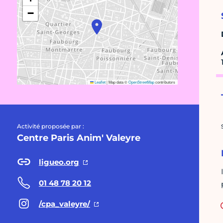
−
Leaflet
|
Map data ©
OpenStreetMap
contributors
Activité proposée par :
Centre Paris Anim' Valeyre
ligueo.org
01 48 78 20 12
/cpa_valeyre/