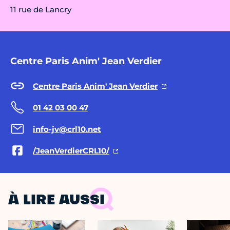
11 rue de Lancry
Centre Paris Anim' Jean Verdier
Centre Paris Anim' Jean Verdier
01 42 03 00 47
info-jv@crl10.net
/JeanVerdierCRL10/
À LIRE AUSSI