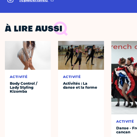
À LIRE AUSSI
ACTIVITÉ
ACTIVITÉ
Body Control /
Activités : La
Lady Styling
danse et la forme
Kizomba
ACTIVITÉ
Danse - F
cancan