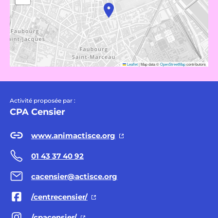
Leaflet
|
Map data ©
OpenStreetMap
contributors
Activité proposée par :
CPA Censier
www.animactisce.org
01 43 37 40 92
cacensier@actisce.org
/centrecensier/
/cpacensier/