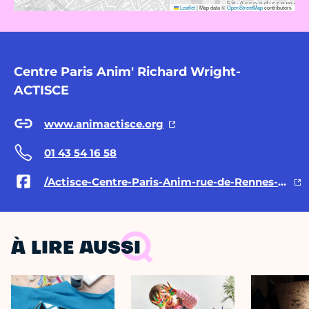
Leaflet
|
Map data ©
OpenStreetMap
contributors
Centre Paris Anim' Richard Wright-
ACTISCE
www.animactisce.org
01 43 54 16 58
/Actisce-Centre-Paris-Anim-rue-de-Rennes-190214624336980/
À LIRE AUSSI