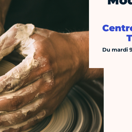
Mod
Centre
T
Du mardi 9