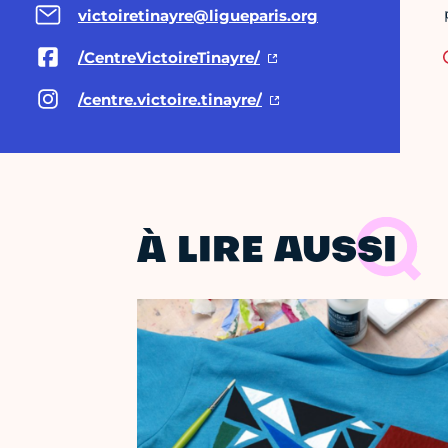
victoiretinayre@ligueparis.org
/CentreVictoireTinayre/
/centre.victoire.tinayre/
À LIRE AUSSI