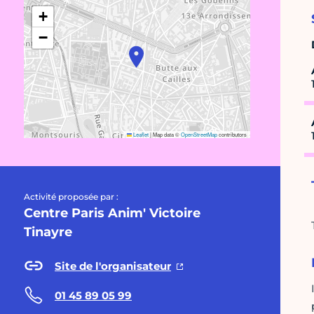
+
−
Leaflet
|
Map data ©
OpenStreetMap
contributors
Activité proposée par :
Centre Paris Anim' Victoire
Tinayre
Site de l'organisateur
01 45 89 05 99