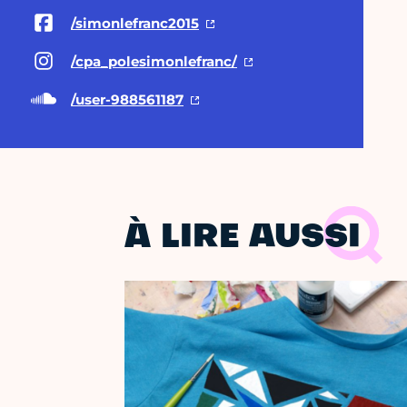
/simonlefranc2015
/cpa_polesimonlefranc/
/user-988561187
À LIRE AUSSI