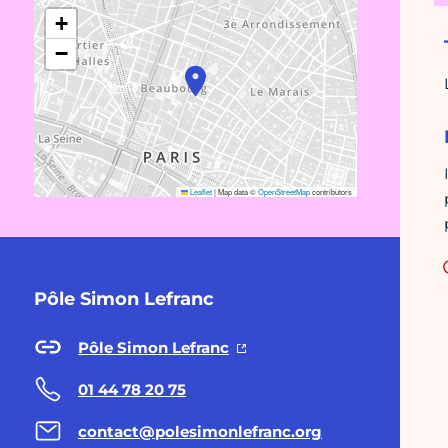
+
−
Leaflet
|
Map data ©
OpenStreetMap
contributors
Pôle Simon Lefranc
Pôle Simon Lefranc
01 44 78 20 75
contact@polesimonlefranc.org