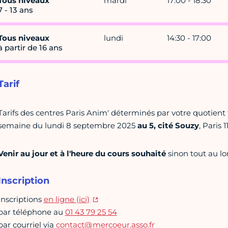
Tous niveaux
mardi
17:00 - 18:30
7 - 13 ans
Tous niveaux
lundi
14:30 - 17:00
à partir de 16 ans
Tarif
Tarifs des centres Paris Anim' déterminés par votre quotient f
semaine du lundi 8 septembre 2025
au 5, cité Souzy
, Paris 
Venir au jour et à l'heure du cours souhaité
sinon tout au lo
Inscription
Inscriptions
en ligne (ici)
par téléphone au
01 43 79 25 54
par courriel via
contact@mercoeur.asso.fr