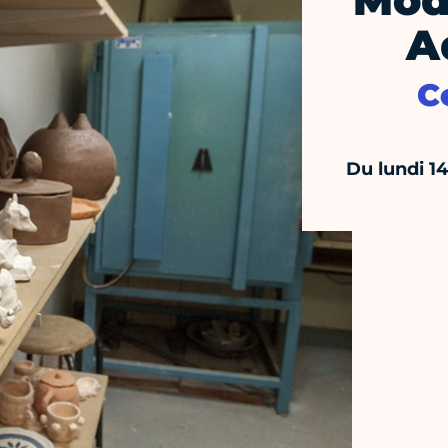
Mod
A
C
Du lundi 1