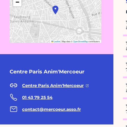
−
Leaflet
|
Map data ©
OpenStreetMap
contributors
Centre Paris Anim'Mercoeur
Centre Paris Anim'Mercoeur
01 43 79 25 54
contact@mercoeur.asso.fr